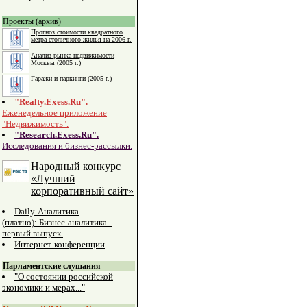
Проекты (
архив
)
Прогноз стоимости квадратного
метра столичного жилья на 2006 г.
Анализ рынка недвижимости
Москвы (2005 г.)
Гаражи и паркинги (2005 г.)
"Realty.Exess.Ru".
Еженедельное приложение
"Недвижимость".
"Research.Exess.Ru".
Исследования и бизнес-рассылки.
Народный конкурс
«Лучший
корпоративный сайт»
Daily-Аналитика
(платно): Бизнес-аналитика -
первый выпуск.
Интернет-конференции
Парламентские слушания
"О состоянии российской
экономики и мерах..."