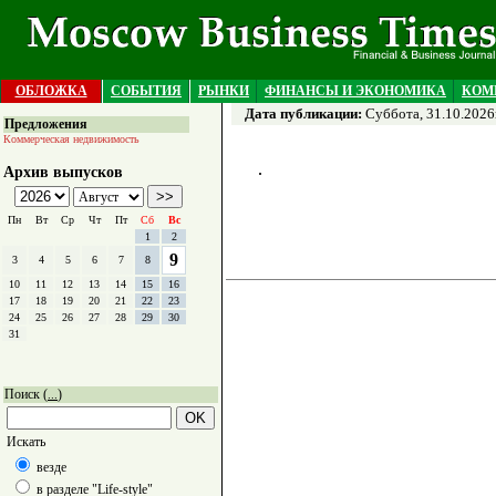
ОБЛОЖКА
СОБЫТИЯ
РЫНКИ
ФИНАНСЫ И ЭКОНОМИКА
КОМ
Дата публикации:
Суббота, 31.10.2026
Предложения
Коммерческая недвижимость
Архив выпусков
Пн
Вт
Ср
Чт
Пт
Сб
Вс
1
2
9
3
4
5
6
7
8
10
11
12
13
14
15
16
17
18
19
20
21
22
23
24
25
26
27
28
29
30
31
Поиск (
)
...
Искать
везде
в разделе "Life-style"