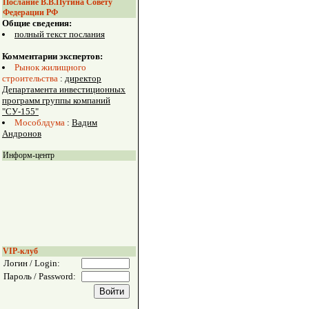
Послание В.В.Путина Совету
Федерации РФ
Общие сведения:
полный текст послания
Комментарии экспертов:
Рынок жилищного
строительства
:
директор
Департамента инвестиционных
программ группы компаний
"СУ-155"
Мособлдума
:
Вадим
Андронов
Информ-центр
VIP-клуб
Логин / Login:
Пароль / Password: