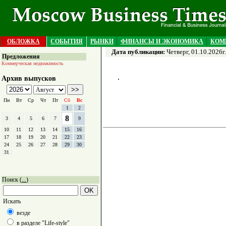
ОБЛОЖКА
СОБЫТИЯ
РЫНКИ
ФИНАНСЫ И ЭКОНОМИКА
КОМ
Дата публикации:
Четверг, 01.10.2026г.
Предложения
Коммерческая недвижимость
Архив выпусков
Пн
Вт
Ср
Чт
Пт
Сб
Вс
1
2
8
3
4
5
6
7
9
10
11
12
13
14
15
16
17
18
19
20
21
22
23
24
25
26
27
28
29
30
31
Поиск (
)
...
Искать
везде
в разделе "Life-style"