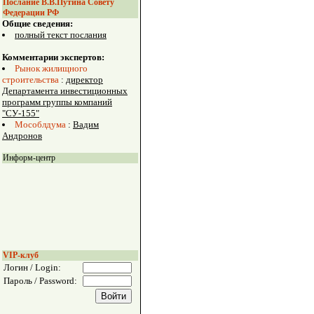
Послание В.В.Путина Совету
Федерации РФ
Общие сведения:
полный текст послания
Комментарии экспертов:
Рынок жилищного
строительства
:
директор
Департамента инвестиционных
программ группы компаний
"СУ-155"
Мособлдума
:
Вадим
Андронов
Информ-центр
VIP-клуб
Логин / Login:
Пароль / Password: