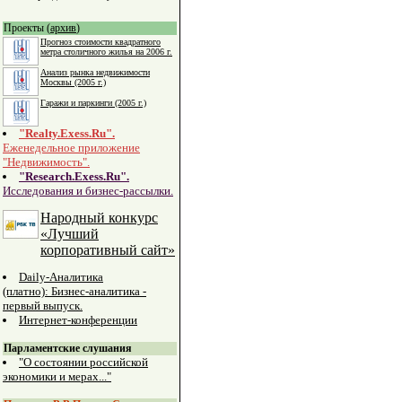
Проекты (
архив
)
Прогноз стоимости квадратного
метра столичного жилья на 2006 г.
Анализ рынка недвижимости
Москвы (2005 г.)
Гаражи и паркинги (2005 г.)
"Realty.Exess.Ru".
Еженедельное приложение
"Недвижимость".
"Research.Exess.Ru".
Исследования и бизнес-рассылки.
Народный конкурс
«Лучший
корпоративный сайт»
Daily-Аналитика
(платно): Бизнес-аналитика -
первый выпуск.
Интернет-конференции
Парламентские слушания
"О состоянии российской
экономики и мерах..."