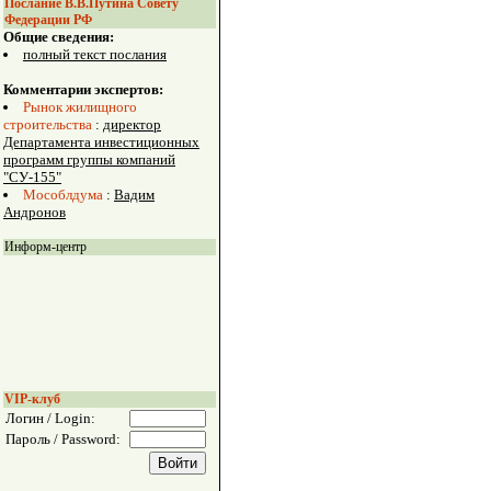
Послание В.В.Путина Совету
Федерации РФ
Общие сведения:
полный текст послания
Комментарии экспертов:
Рынок жилищного
строительства
:
директор
Департамента инвестиционных
программ группы компаний
"СУ-155"
Мособлдума
:
Вадим
Андронов
Информ-центр
VIP-клуб
Логин / Login:
Пароль / Password: