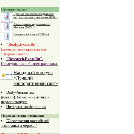
Проекты (
архив
)
Прогноз стоимости квадратного
метра столичного жилья на 2006 г.
Анализ рынка недвижимости
Москвы (2005 г.)
Гаражи и паркинги (2005 г.)
"Realty.Exess.Ru".
Еженедельное приложение
"Недвижимость".
"Research.Exess.Ru".
Исследования и бизнес-рассылки.
Народный конкурс
«Лучший
корпоративный сайт»
Daily-Аналитика
(платно): Бизнес-аналитика -
первый выпуск.
Интернет-конференции
Парламентские слушания
"О состоянии российской
экономики и мерах..."