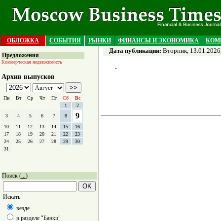
ОБЛОЖКА
СОБЫТИЯ
РЫНКИ
ФИНАНСЫ И ЭКОНОМИКА
КОМ
Дата публикации:
Вторник, 13.01.2026
Предложения
Коммерческая недвижимость
Архив выпусков
Пн
Вт
Ср
Чт
Пт
Сб
Вс
1
2
9
3
4
5
6
7
8
10
11
12
13
14
15
16
17
18
19
20
21
22
23
24
25
26
27
28
29
30
31
Поиск (
)
...
Искать
везде
в разделе "Банки"