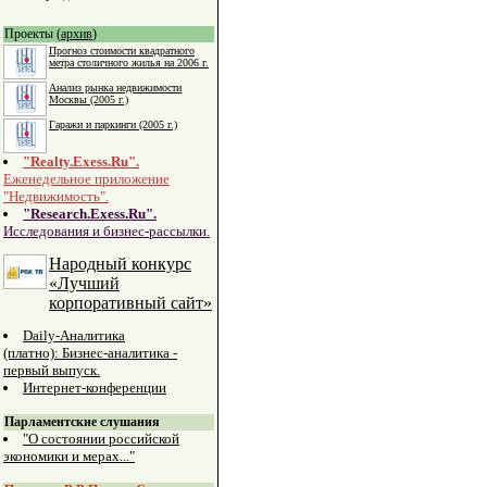
Проекты (
архив
)
Прогноз стоимости квадратного
метра столичного жилья на 2006 г.
Анализ рынка недвижимости
Москвы (2005 г.)
Гаражи и паркинги (2005 г.)
"Realty.Exess.Ru".
Еженедельное приложение
"Недвижимость".
"Research.Exess.Ru".
Исследования и бизнес-рассылки.
Народный конкурс
«Лучший
корпоративный сайт»
Daily-Аналитика
(платно): Бизнес-аналитика -
первый выпуск.
Интернет-конференции
Парламентские слушания
"О состоянии российской
экономики и мерах..."