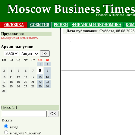
ОБЛОЖКА
СОБЫТИЯ
РЫНКИ
ФИНАНСЫ И ЭКОНОМИКА
КОМ
Дата публикации:
Суббота, 08.08.2026
Предложения
Коммерческая недвижимость
Архив выпусков
Пн
Вт
Ср
Чт
Пт
Сб
Вс
1
2
8
3
4
5
6
7
9
10
11
12
13
14
15
16
17
18
19
20
21
22
23
24
25
26
27
28
29
30
31
Поиск (
)
...
Искать
везде
в разделе "События"