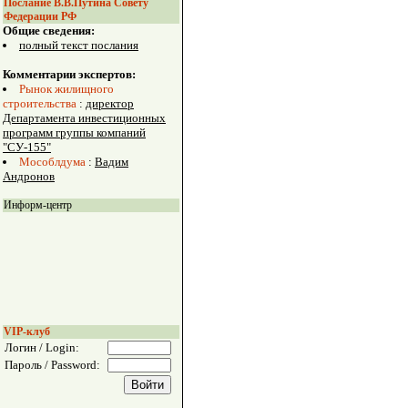
Послание В.В.Путина Совету
Федерации РФ
Общие сведения:
полный текст послания
Комментарии экспертов:
Рынок жилищного
строительства
:
директор
Департамента инвестиционных
программ группы компаний
"СУ-155"
Мособлдума
:
Вадим
Андронов
Информ-центр
VIP-клуб
Логин / Login:
Пароль / Password: