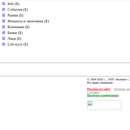
Info (
1
)
События (
1
)
Рынки (
1
)
Финансы и экономика (
1
)
Компании (
1
)
Банки (
1
)
Лица (
1
)
Life-style (
1
)
© 2004-2026 г. , ООО «Контакт»,
Все права защищены.
Реклама на сайте
Обратная свя
О проекте
Интернет-конференция