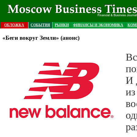
ОБЛОЖКА
СОБЫТИЯ
РЫНКИ
ФИНАНСЫ И ЭКОНОМИКА
КОМ
«Беги вокруг Земли» (анонс)
Вс
по
И 
из
во
од
ра