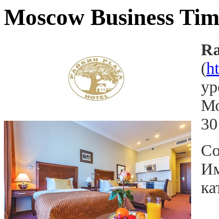
Moscow Business Time
Ra
(
h
ур
Мо
30
Со
Им
ка