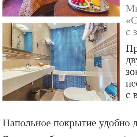
Мы
«С
с 
Пр
дв
зо
не
с 
Напольное покрытие удобно д