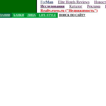
For
Man
Elite Hotels Reviews
Новос
Исследования
Каталог
Реклама
Realty.exess.ru ("Недвижимость")
ПАНИИ
БАНКИ
ЛИЦА
LIFE-STYLE
ПОИСК ПО САЙТУ