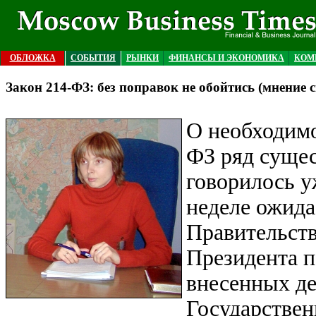
ОБЛОЖКА
СОБЫТИЯ
РЫНКИ
ФИНАНСЫ И ЭКОНОМИКА
КОМ
Закон 214-ФЗ: без поправок не обойтись (мнение
О необходимо
ФЗ ряд суще
говорилось у
неделе ожида
Правительст
Президента п
внесенных д
Государстве