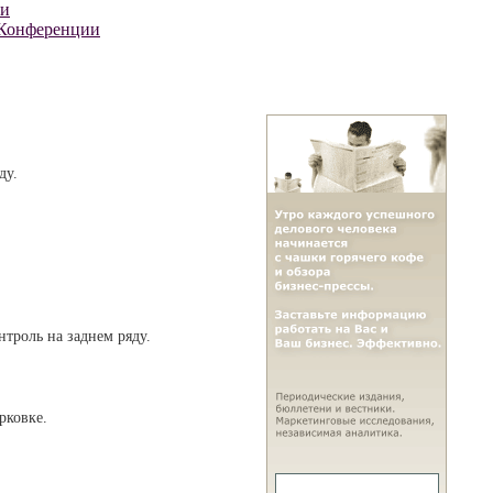
ти
Конференции
ду.
троль на заднем ряду.
рковке.