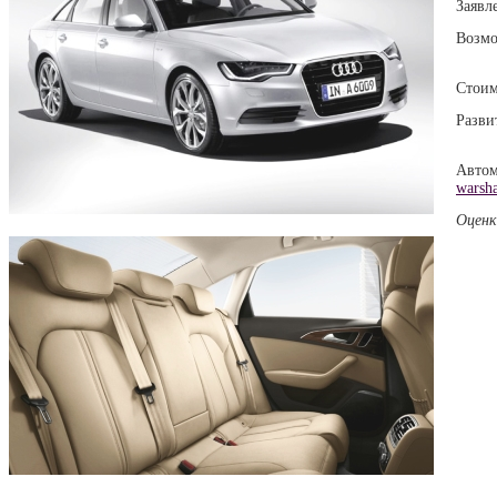
Заявл
Возмо
Стоим
Разви
Автом
warsha
Оценк