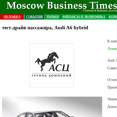
ОБЛОЖКА
СОБЫТИЯ
РЫНКИ
ФИНАНСЫ И ЭКОНОМИКА
КОМ
тест-драйв пассажира, Audi A6 hybrid
К нам
Лучши
Audi 
Совре
Отлич
Прият
Увере
Длина