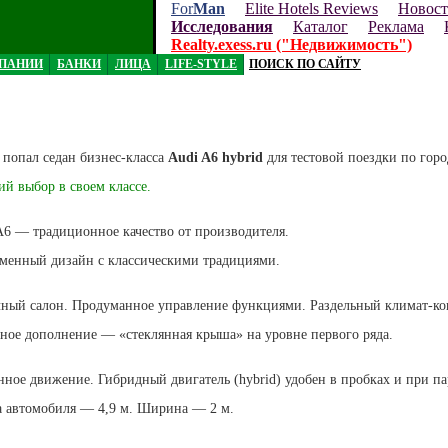
For
Man
Elite Hotels Reviews
Новос
Исследования
Каталог
Реклама
Realty.exess.ru ("Недвижимость")
ПАНИИ
БАНКИ
ЛИЦА
LIFE-STYLE
ПОИСК ПО САЙТУ
 попал седан бизнес-класса
Audi A6 hybrid
для тестовой поездки по горо
й выбор в своем классе.
A6 — традиционное качество от производителя.
менный дизайн с классическими традициями.
ный салон. Продуманное управление функциями. Раздельный климат-кон
ное дополнение — «стеклянная крыша» на уровне первого ряда.
нное движение. Гибридный двигатель (hybrid) удобен в пробках и при па
 автомобиля — 4,9 м. Ширина — 2 м.