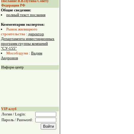
Послание В.В.Путина Совету
Федерации РФ
Общие сведения:
полный текст послания
Комментарии экспертов:
Рынок жилищного
строительства
:
директор
Департамента инвестиционных
программ группы компаний
"СУ-155"
Мособлдума
:
Вадим
Андронов
Информ-центр
VIP-клуб
Логин / Login:
Пароль / Password: