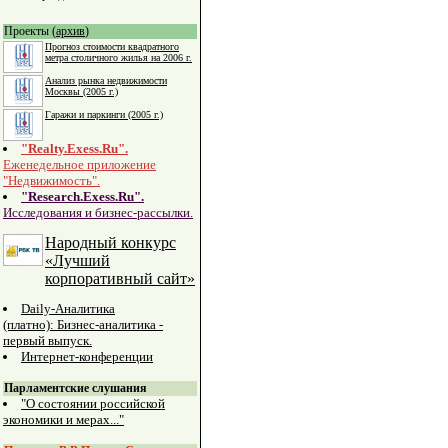
Проекты (
архив
)
Прогноз стоимости квадратного
метра столичного жилья на 2006 г.
Анализ рынка недвижимости
Москвы (2005 г.)
Гаражи и паркинги (2005 г.)
"Realty.Exess.Ru".
Еженедельное приложение
"Недвижимость".
"Research.Exess.Ru".
Исследования и бизнес-рассылки.
Народный конкурс
«Лучший
корпоративный сайт»
Daily-Аналитика
(платно): Бизнес-аналитика -
первый выпуск.
Интернет-конференции
Парламентские слушания
"О состоянии российской
экономики и мерах..."