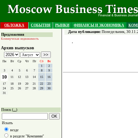
ОБЛОЖКА
СОБЫТИЯ
РЫНКИ
ФИНАНСЫ И ЭКОНОМИКА
КОМ
Дата публикации:
Понедельник, 30.11.
Предложения
Коммерческая недвижимость
Архив выпусков
Пн
Вт
Ср
Чт
Пт
Сб
Вс
1
2
3
4
5
6
7
8
9
10
11
12
13
14
15
16
17
18
19
20
21
22
23
24
25
26
27
28
29
30
31
Поиск (
)
...
Искать
везде
в разделе "Компании"